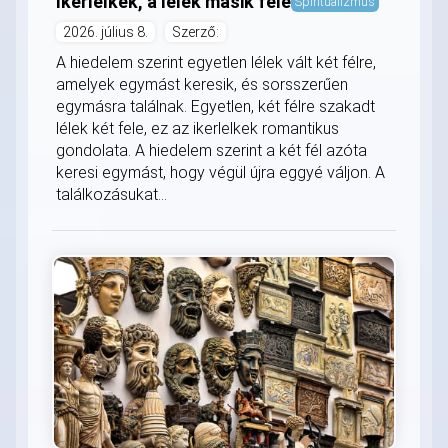
Ikerlelkek, a lélek másik fele
Spiritualizmus
2026. július 8.
Szerző:
A hiedelem szerint egyetlen lélek vált két félre,
amelyek egymást keresik, és sorsszerűen
egymásra találnak. Egyetlen, két félre szakadt
lélek két fele, ez az ikerlelkek romantikus
gondolata. A hiedelem szerint a két fél azóta
keresi egymást, hogy végül újra eggyé váljon. A
találkozásukat...