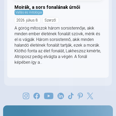
Moirák, a sors fonalának úrnői
Vallás és mitológia
2026. július 8.
Szerző:
A görög mítoszok három sorsistennője, akik
minden ember életének fonalát szövik, mérik és
el is vágják. Három sorsistennő, akik minden
halandó életének fonalát tartják, ezek a moirák.
Klóthó fonta az élet fonalát, Lakheszisz kimérte,
Atroposz pedig elvágta a végén. A fonál
képében így a...