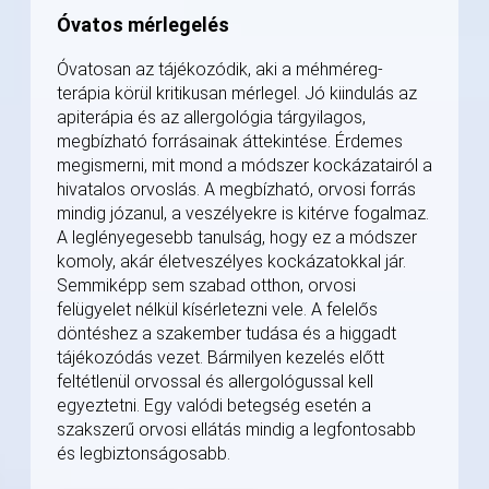
Óvatos mérlegelés
Óvatosan az tájékozódik, aki a méhméreg-
terápia körül kritikusan mérlegel. Jó kiindulás az
apiterápia és az allergológia tárgyilagos,
megbízható forrásainak áttekintése. Érdemes
megismerni, mit mond a módszer kockázatairól a
hivatalos orvoslás. A megbízható, orvosi forrás
mindig józanul, a veszélyekre is kitérve fogalmaz.
A leglényegesebb tanulság, hogy ez a módszer
komoly, akár életveszélyes kockázatokkal jár.
Semmiképp sem szabad otthon, orvosi
felügyelet nélkül kísérletezni vele. A felelős
döntéshez a szakember tudása és a higgadt
tájékozódás vezet. Bármilyen kezelés előtt
feltétlenül orvossal és allergológussal kell
egyeztetni. Egy valódi betegség esetén a
szakszerű orvosi ellátás mindig a legfontosabb
és legbiztonságosabb.