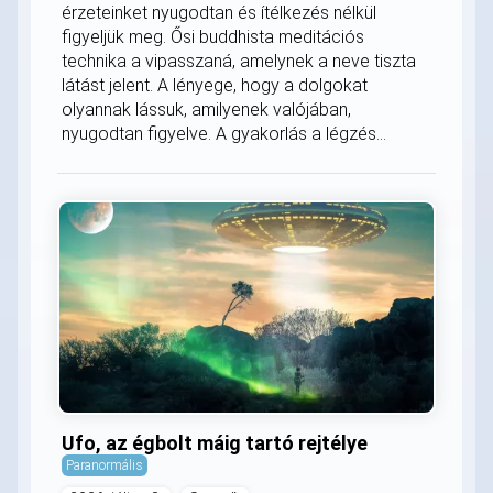
érzeteinket nyugodtan és ítélkezés nélkül
figyeljük meg. Ősi buddhista meditációs
technika a vipasszaná, amelynek a neve tiszta
látást jelent. A lényege, hogy a dolgokat
olyannak lássuk, amilyenek valójában,
nyugodtan figyelve. A gyakorlás a légzés...
Ufo, az égbolt máig tartó rejtélye
Paranormális