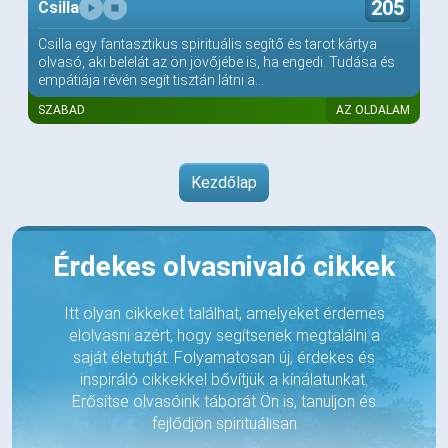
205
Csilla
Csilla egy fantasztikus spirituális segítő és tarot kártya
olvasó, aki belelát az ön jövőjébe is, ha engedi. Tudása és
empátiája révén segít tisztán látni a...
SZABAD
AZ OLDALAM
Kezdőlap
Érdekes olvasnivaló cikkek
Itt olyan cikkeket találhat, amelyeket érdemes
elolvasni azért, hogy segítsenek megtalálni a
saját életutját. Folyamatosan új, érdekes és
inspiráló cikkekkel bővítjük a kínálatunkat.
Erősítse olvasóink táborát Ön is, tanuljon és
fejlődjön spirituálisan