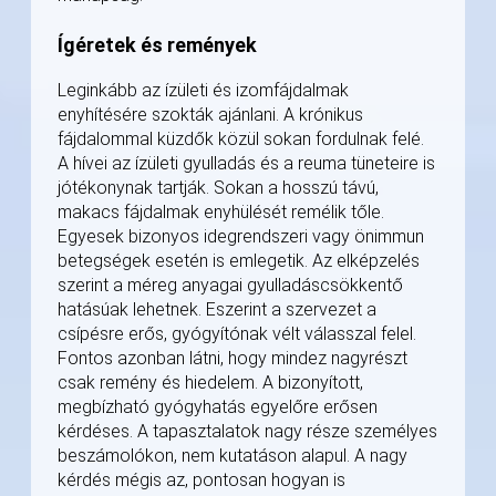
Ígéretek és remények
Leginkább az ízületi és izomfájdalmak
enyhítésére szokták ajánlani. A krónikus
fájdalommal küzdők közül sokan fordulnak felé.
A hívei az ízületi gyulladás és a reuma tüneteire is
jótékonynak tartják. Sokan a hosszú távú,
makacs fájdalmak enyhülését remélik tőle.
Egyesek bizonyos idegrendszeri vagy önimmun
betegségek esetén is emlegetik. Az elképzelés
szerint a méreg anyagai gyulladáscsökkentő
hatásúak lehetnek. Eszerint a szervezet a
csípésre erős, gyógyítónak vélt válasszal felel.
Fontos azonban látni, hogy mindez nagyrészt
csak remény és hiedelem. A bizonyított,
megbízható gyógyhatás egyelőre erősen
kérdéses. A tapasztalatok nagy része személyes
beszámolókon, nem kutatáson alapul. A nagy
kérdés mégis az, pontosan hogyan is