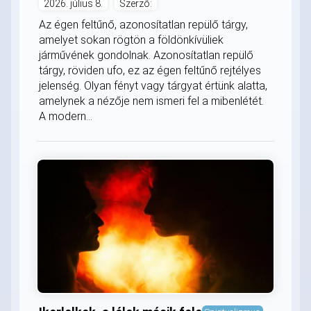
2026. július 8.
Szerző:
Az égen feltűnő, azonosítatlan repülő tárgy,
amelyet sokan rögtön a földönkívüliek
járművének gondolnak. Azonosítatlan repülő
tárgy, röviden ufo, ez az égen feltűnő rejtélyes
jelenség. Olyan fényt vagy tárgyat értünk alatta,
amelynek a nézője nem ismeri fel a mibenlétét.
A modern...