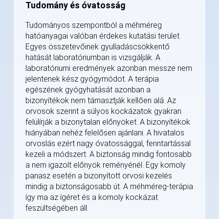
Tudomány és óvatosság
Tudományos szempontból a méhméreg
hatóanyagai valóban érdekes kutatási terület.
Egyes összetevőinek gyulladáscsökkentő
hatását laboratóriumban is vizsgálják. A
laboratóriumi eredmények azonban messze nem
jelentenek kész gyógymódot. A terápia
egészének gyógyhatását azonban a
bizonyítékok nem támasztják kellően alá. Az
orvosok szerint a súlyos kockázatok gyakran
felülírják a bizonytalan előnyöket. A bizonyítékok
hiányában nehéz felelősen ajánlani. A hivatalos
orvoslás ezért nagy óvatossággal, fenntartással
kezeli a módszert. A biztonság mindig fontosabb
a nem igazolt előnyök reményénél. Egy komoly
panasz esetén a bizonyított orvosi kezelés
mindig a biztonságosabb út. A méhméreg-terápia
így ma az ígéret és a komoly kockázat
feszültségében áll.