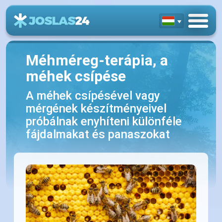
Méhméreg-terápia, a
méhek csípése
A méhek csípésével vagy
mérgének készítményeivel
próbálnak enyhíteni különféle
fájdalmakat és panaszokat