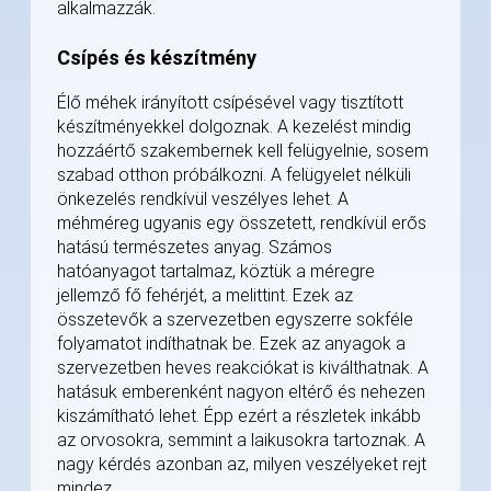
alkalmazzák.
Csípés és készítmény
Élő méhek irányított csípésével vagy tisztított
készítményekkel dolgoznak. A kezelést mindig
hozzáértő szakembernek kell felügyelnie, sosem
szabad otthon próbálkozni. A felügyelet nélküli
önkezelés rendkívül veszélyes lehet. A
méhméreg ugyanis egy összetett, rendkívül erős
hatású természetes anyag. Számos
hatóanyagot tartalmaz, köztük a méregre
jellemző fő fehérjét, a melittint. Ezek az
összetevők a szervezetben egyszerre sokféle
folyamatot indíthatnak be. Ezek az anyagok a
szervezetben heves reakciókat is kiválthatnak. A
hatásuk emberenként nagyon eltérő és nehezen
kiszámítható lehet. Épp ezért a részletek inkább
az orvosokra, semmint a laikusokra tartoznak. A
nagy kérdés azonban az, milyen veszélyeket rejt
mindez.