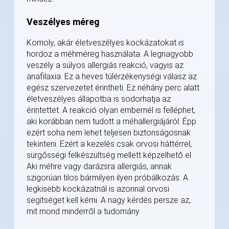
Veszélyes méreg
Komoly, akár életveszélyes kockázatokat is
hordoz a méhméreg használata. A legnagyobb
veszély a súlyos allergiás reakció, vagyis az
anafilaxia. Ez a heves túlérzékenységi válasz az
egész szervezetet érintheti. Ez néhány perc alatt
életveszélyes állapotba is sodorhatja az
érintettet. A reakció olyan embernél is felléphet,
aki korábban nem tudott a méhallergiájáról. Épp
ezért soha nem lehet teljesen biztonságosnak
tekinteni. Ezért a kezelés csak orvosi háttérrel,
sürgősségi felkészültség mellett képzelhető el.
Aki méhre vagy darázsra allergiás, annak
szigorúan tilos bármilyen ilyen próbálkozás. A
legkisebb kockázatnál is azonnal orvosi
segítséget kell kérni. A nagy kérdés persze az,
mit mond minderről a tudomány.