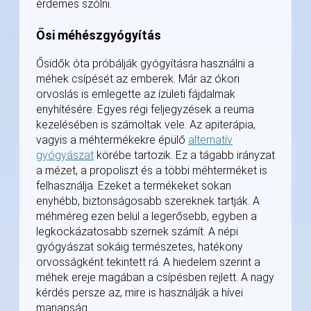
érdemes szólni.
Ősi méhészgyógyítás
Ősidők óta próbálják gyógyításra használni a
méhek csípését az emberek. Már az ókori
orvoslás is emlegette az ízületi fájdalmak
enyhítésére. Egyes régi feljegyzések a reuma
kezelésében is számoltak vele. Az apiterápia,
vagyis a méhtermékekre épülő
alternatív
gyógyászat
körébe tartozik. Ez a tágabb irányzat
a mézet, a propoliszt és a többi méhterméket is
felhasználja. Ezeket a termékeket sokan
enyhébb, biztonságosabb szereknek tartják. A
méhméreg ezen belül a legerősebb, egyben a
legkockázatosabb szernek számít. A népi
gyógyászat sokáig természetes, hatékony
orvosságként tekintett rá. A hiedelem szerint a
méhek ereje magában a csípésben rejlett. A nagy
kérdés persze az, mire is használják a hívei
manapság.