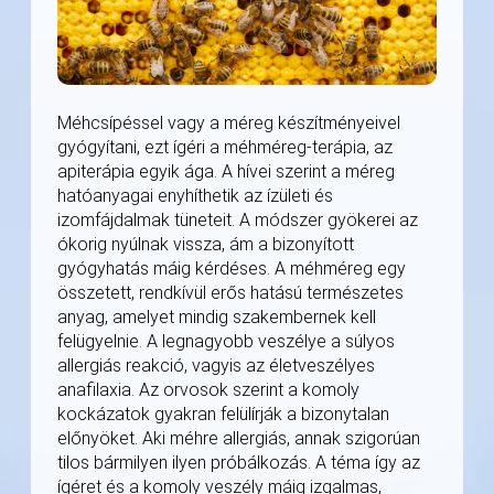
Méhcsípéssel vagy a méreg készítményeivel
gyógyítani, ezt ígéri a méhméreg-terápia, az
apiterápia egyik ága. A hívei szerint a méreg
hatóanyagai enyhíthetik az ízületi és
izomfájdalmak tüneteit. A módszer gyökerei az
ókorig nyúlnak vissza, ám a bizonyított
gyógyhatás máig kérdéses. A méhméreg egy
összetett, rendkívül erős hatású természetes
anyag, amelyet mindig szakembernek kell
felügyelnie. A legnagyobb veszélye a súlyos
allergiás reakció, vagyis az életveszélyes
anafilaxia. Az orvosok szerint a komoly
kockázatok gyakran felülírják a bizonytalan
előnyöket. Aki méhre allergiás, annak szigorúan
tilos bármilyen ilyen próbálkozás. A téma így az
ígéret és a komoly veszély máig izgalmas,