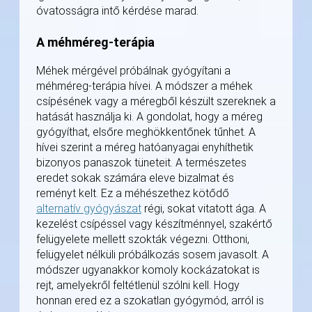
óvatosságra intő kérdése marad.
A méhméreg-terápia
Méhek mérgével próbálnak gyógyítani a
méhméreg-terápia hívei. A módszer a méhek
csípésének vagy a méregből készült szereknek a
hatását használja ki. A gondolat, hogy a méreg
gyógyíthat, elsőre meghökkentőnek tűnhet. A
hívei szerint a méreg hatóanyagai enyhíthetik
bizonyos panaszok tüneteit. A természetes
eredet sokak számára eleve bizalmat és
reményt kelt. Ez a méhészethez kötődő
alternatív gyógyászat
régi, sokat vitatott ága. A
kezelést csípéssel vagy készítménnyel, szakértő
felügyelete mellett szokták végezni. Otthoni,
felügyelet nélküli próbálkozás sosem javasolt. A
módszer ugyanakkor komoly kockázatokat is
rejt, amelyekről feltétlenül szólni kell. Hogy
honnan ered ez a szokatlan gyógymód, arról is