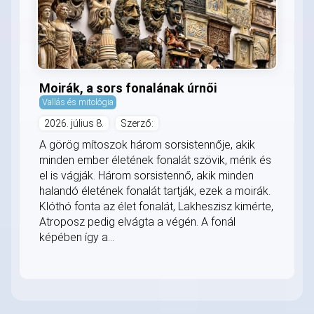
Moirák, a sors fonalának úrnői
Vallás és mitológia
2026. július 8.
Szerző:
A görög mítoszok három sorsistennője, akik
minden ember életének fonalát szövik, mérik és
el is vágják. Három sorsistennő, akik minden
halandó életének fonalát tartják, ezek a moirák.
Klóthó fonta az élet fonalát, Lakheszisz kimérte,
Atroposz pedig elvágta a végén. A fonál
képében így a...