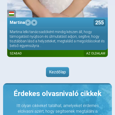
255
Martina
Martina lelki tanácsadóként mindig készen áll, hogy
támogatást nyújtson és útmutatást adjon, segítve, hogy
tisztábban lásd a helyzeteket, megtaláld a megoldásokat és
belső egyensúlyra...
SZABAD
AZ OLDALAM
Kezdőlap
Érdekes olvasnivaló cikkek
Itt olyan cikkeket találhat, amelyeket érdemes
elolvasni azért, hogy segítsenek megtalálni a