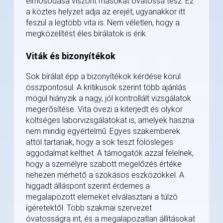
elmosódása viszont másokat óvatossá tesz. Ez
a köztes helyzet adja az erejét, ugyanakkor itt
feszül a legtöbb vita is. Nem véletlen, hogy a
megközelítést éles bírálatok is érik.
Viták és bizonyítékok
Sok bírálat épp a bizonyítékok kérdése körül
összpontosul. A kritikusok szerint több ajánlás
mögül hiányzik a nagy, jól kontrollált vizsgálatok
megerősítése. Vita övezi a kiterjedt és olykor
költséges laborvizsgálatokat is, amelyek haszna
nem mindig egyértelmű. Egyes szakemberek
attól tartanak, hogy a sok teszt fölösleges
aggodalmat kelthet. A támogatók azzal felelnek,
hogy a személyre szabott megelőzés értéke
nehezen mérhető a szokásos eszközökkel. A
higgadt álláspont szerint érdemes a
megalapozott elemeket elválasztani a túlzó
ígéretektől. Több szakmai szervezet
óvatosságra int, és a megalapozatlan állításokat