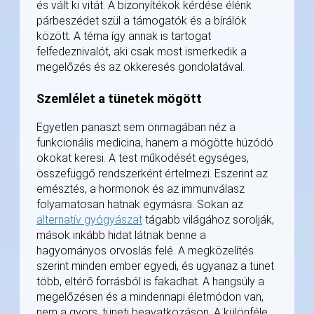
és vált ki vitát. A bizonyítékok kérdése élénk
párbeszédet szül a támogatók és a bírálók
között. A téma így annak is tartogat
felfedeznivalót, aki csak most ismerkedik a
megelőzés és az okkeresés gondolatával.
Szemlélet a tünetek mögött
Egyetlen panaszt sem önmagában néz a
funkcionális medicina, hanem a mögötte húzódó
okokat keresi. A test működését egységes,
összefüggő rendszerként értelmezi. Eszerint az
emésztés, a hormonok és az immunválasz
folyamatosan hatnak egymásra. Sokan az
alternatív gyógyászat
tágabb világához sorolják,
mások inkább hidat látnak benne a
hagyományos orvoslás felé. A megközelítés
szerint minden ember egyedi, és ugyanaz a tünet
több, eltérő forrásból is fakadhat. A hangsúly a
megelőzésen és a mindennapi életmódon van,
nem a gyors, tüneti beavatkozáson. A különféle