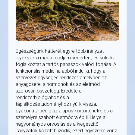
Egészségünk hátterét egyre több irányzat
igyekszik a maga módján megérteni, és sokakat
foglalkoztat a tartós panaszok valódi forrása. A
funkcionális medicina abból indul ki, hogy a
szervezet egységes rendszer, amelyben az
anyagcsere, a hormonok és az életmód
szorosan összefügg. Eredete a
rendszerbiológiához és a
táplálkozástudományhoz nyúlik vissza,
gyakorlata pedig az alapos kórtörténetre és a
személyre szabott életmódra épül. Helye a
hagyományos orvoslás és a kiegészítő
irányzatok között húzódik, ezért egyszerre vonz