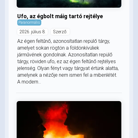
Ufo, az égbolt máig tartó rejtélye
Paranormális
2026. július 8.
Szerző:
Az égen feltűnő, azonosítatlan repülő tárgy,
amelyet sokan rögtön a földönkívüliek
járművének gondolnak. Azonosítatlan repülő
tárgy, röviden ufo, ez az égen feltűnő rejtélyes
jelenség. Olyan fényt vagy tárgyat értünk alatta,
amelynek a nézője nem ismeri fel a mibenlétét.
A modern...