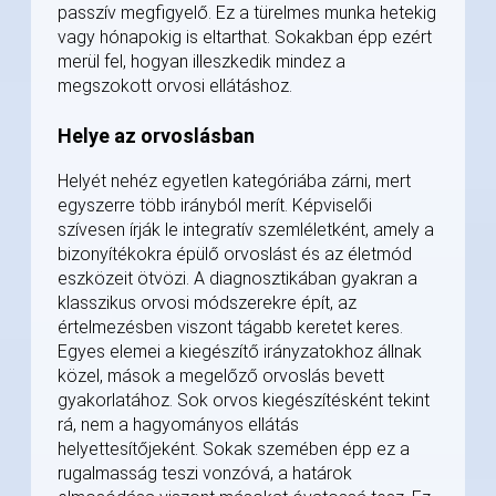
passzív megfigyelő. Ez a türelmes munka hetekig
vagy hónapokig is eltarthat. Sokakban épp ezért
merül fel, hogyan illeszkedik mindez a
megszokott orvosi ellátáshoz.
Helye az orvoslásban
Helyét nehéz egyetlen kategóriába zárni, mert
egyszerre több irányból merít. Képviselői
szívesen írják le integratív szemléletként, amely a
bizonyítékokra épülő orvoslást és az életmód
eszközeit ötvözi. A diagnosztikában gyakran a
klasszikus orvosi módszerekre épít, az
értelmezésben viszont tágabb keretet keres.
Egyes elemei a kiegészítő irányzatokhoz állnak
közel, mások a megelőző orvoslás bevett
gyakorlatához. Sok orvos kiegészítésként tekint
rá, nem a hagyományos ellátás
helyettesítőjeként. Sokak szemében épp ez a
rugalmasság teszi vonzóvá, a határok