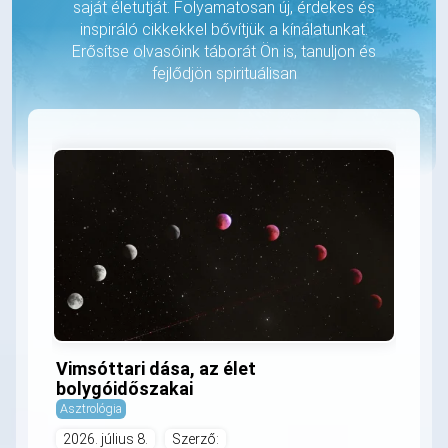
saját életutját. Folyamatosan új, érdekes és
inspiráló cikkekkel bővítjük a kínálatunkat.
Erősítse olvasóink táborát Ön is, tanuljon és
fejlődjön spirituálisan
Vimsóttari dása, az élet
bolygóidőszakai
Asztrológia
2026. július 8.
Szerző: