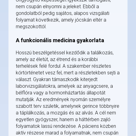
nem csupán elnyomni a jeleket. Ebből a
gondolatból pedig sajátos, alapos vizsgálati
folyamat következik, amely jócskán eltér a
megszokottól.
A funkcionális medicina gyakorlata
Hosszú beszélgetéssel kezdődik a találkozás,
amely az életút, az étrend és a korábbi
terhelések felé fordul. A szakember részletes
kórtörténetet vesz fel, mert a részletekben sejti a
választ. Gyakran támaszkodik kiterjedt
laborvizsgálatokra, amelyek az anyagcsere, a
bélflóra vagy a hormonháztartás állapotát
mutatják. Az eredmények nyomán személyre
szabott terv születik, amelynek gerince többnyire
a táplálkozás, a mozgás és az alvás. A cél nem
egyetlen gyógyszer, hanem a háttérben zajló
folyamatok lassú rendezése. A páciens közben
aktív részese marad a folyamatnak, nem csupán