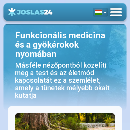
Funkcionális medicina
és a gyökérokok
nyomában
Másféle nézőpontból közelíti
meg a test és az életmód
kapcsolatát ez a szemlélet,
amely a tünetek mélyebb okait
kutatja