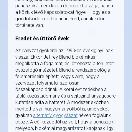
panaszokat nem külön dobozokba zárja, hanem
a köztük lévő kapcsolatokat figyeli. Hogy ez a
gondolkodásmód honnan ered, annak külön
története van.
Eredet és úttörő évek
Az irányzat gyökerei az 1990-es évekig nyúlnak
vissza. Ekkor Jeffrey Bland biokémikus
megalkotta a fogalmat, és létrehozta a területet
összefogó intézetet. Bland a rendszerbiológia
felismeréseire épített, vagyis arra, hogy a
szervezet folyamatai szorosan
összekapcsolódnak. A korai évtizedekben a
táplálkozástudomány és a sejtszintű anyagcsere
kutatása adta a hátteret. A módszer eközben
merített olyan hagyományokból is, amelyeket
gyakran
alternatív gyógyászat
néven foglalunk
össze. A cél kezdettől az volt, hogy a panaszok
mélyebb, biokémiai magyarázatot kapjanak. Így