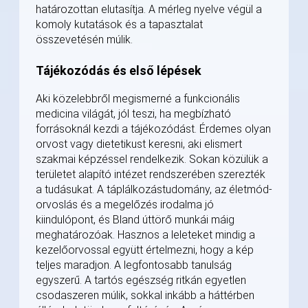
határozottan elutasítja. A mérleg nyelve végül a
komoly kutatások és a tapasztalat
összevetésén múlik.
Tájékozódás és első lépések
Aki közelebbről megismerné a funkcionális
medicina világát, jól teszi, ha megbízható
forrásoknál kezdi a tájékozódást. Érdemes olyan
orvost vagy dietetikust keresni, aki elismert
szakmai képzéssel rendelkezik. Sokan közülük a
területet alapító intézet rendszerében szerezték
a tudásukat. A táplálkozástudomány, az életmód-
orvoslás és a megelőzés irodalma jó
kiindulópont, és Bland úttörő munkái máig
meghatározóak. Hasznos a leleteket mindig a
kezelőorvossal együtt értelmezni, hogy a kép
teljes maradjon. A legfontosabb tanulság
egyszerű. A tartós egészség ritkán egyetlen
csodaszeren múlik, sokkal inkább a háttérben