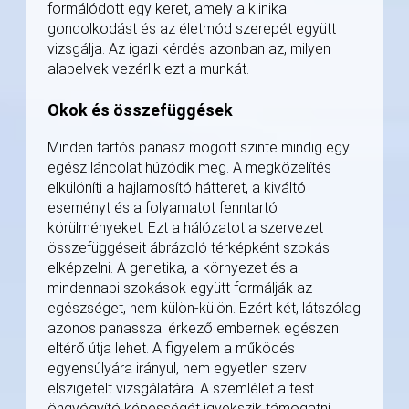
formálódott egy keret, amely a klinikai
gondolkodást és az életmód szerepét együtt
vizsgálja. Az igazi kérdés azonban az, milyen
alapelvek vezérlik ezt a munkát.
Okok és összefüggések
Minden tartós panasz mögött szinte mindig egy
egész láncolat húzódik meg. A megközelítés
elkülöníti a hajlamosító hátteret, a kiváltó
eseményt és a folyamatot fenntartó
körülményeket. Ezt a hálózatot a szervezet
összefüggéseit ábrázoló térképként szokás
elképzelni. A genetika, a környezet és a
mindennapi szokások együtt formálják az
egészséget, nem külön-külön. Ezért két, látszólag
azonos panasszal érkező embernek egészen
eltérő útja lehet. A figyelem a működés
egyensúlyára irányul, nem egyetlen szerv
elszigetelt vizsgálatára. A szemlélet a test
öngyógyító képességét igyekszik támogatni,