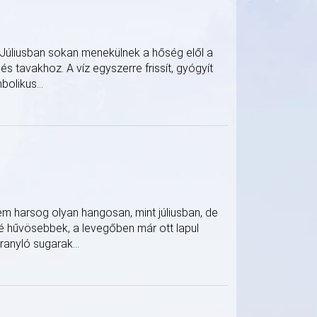
 Júliusban sokan menekülnek a hőség elől a
s tavakhoz. A víz egyszerre frissít, gyógyít
bolikus...
m harsog olyan hangosan, mint júliusban, de
é hűvösebbek, a levegőben már ott lapul
anyló sugarak...