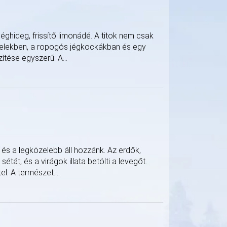
éghideg, frissítő limonádé. A titok nem csak
evelekben, a ropogós jégkockákban és egy
tése egyszerű. A...
 és a legközelebb áll hozzánk. Az erdők,
étát, és a virágok illata betölti a levegőt.
l. A természet...