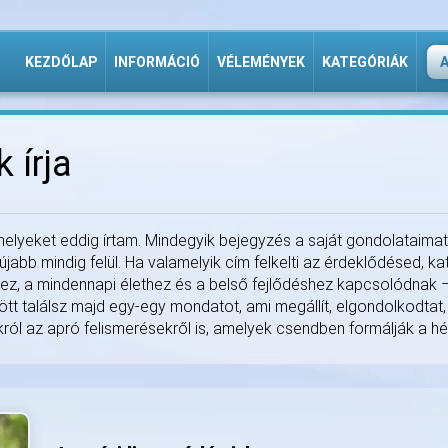
KEZDŐLAP
INFORMÁCIÓ
VÉLEMÉNYEK
KATEGÓRIÁK
 írja
elyeket eddig írtam. Mindegyik bejegyzés a saját gondolataimat
abb mindig felül. Ha valamelyik cím felkelti az érdeklődésed, katti
khez, a mindennapi élethez és a belső fejlődéshez kapcsolódnak
ött találsz majd egy-egy mondatot, ami megállít, elgondolkodtat,
król az apró felismerésekről is, amelyek csendben formálják a hé