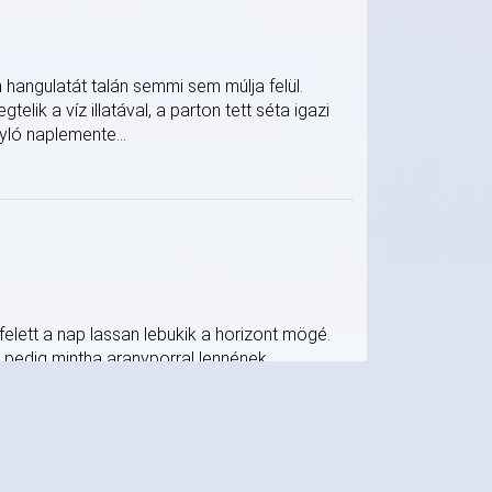
hangulatát talán semmi sem múlja felül.
lik a víz illatával, a parton tett séta igazi
yló naplemente...
elett a nap lassan lebukik a horizont mögé.
k pedig mintha aranyporral lennének
banását és a sirályok messzi...