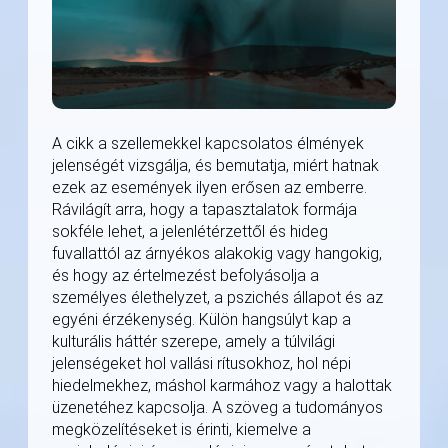
A cikk a szellemekkel kapcsolatos élmények
jelenségét vizsgálja, és bemutatja, miért hatnak
ezek az események ilyen erősen az emberre.
Rávilágít arra, hogy a tapasztalatok formája
sokféle lehet, a jelenlétérzettől és hideg
fuvallattól az árnyékos alakokig vagy hangokig,
és hogy az értelmezést befolyásolja a
személyes élethelyzet, a pszichés állapot és az
egyéni érzékenység. Külön hangsúlyt kap a
kulturális háttér szerepe, amely a túlvilági
jelenségeket hol vallási rítusokhoz, hol népi
hiedelmekhez, máshol karmához vagy a halottak
üzenetéhez kapcsolja. A szöveg a tudományos
megközelítéseket is érinti, kiemelve a