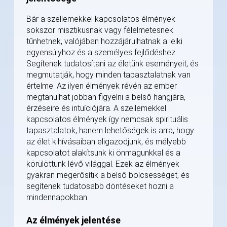
Bár a szellemekkel kapcsolatos élmények
sokszor misztikusnak vagy félelmetesnek
tűnhetnek, valójában hozzájárulhatnak a lelki
egyensúlyhoz és a személyes fejlődéshez.
Segítenek tudatosítani az életünk eseményeit, és
megmutatják, hogy minden tapasztalatnak van
értelme. Az ilyen élmények révén az ember
megtanulhat jobban figyelni a belső hangjára,
érzéseire és intuíciójára. A szellemekkel
kapcsolatos élmények így nemcsak spirituális
tapasztalatok, hanem lehetőségek is arra, hogy
az élet kihívásaiban eligazodjunk, és mélyebb
kapcsolatot alakítsunk ki önmagunkkal és a
körülöttünk lévő világgal. Ezek az élmények
gyakran megerősítik a belső bölcsességet, és
segítenek tudatosabb döntéseket hozni a
mindennapokban.
Az élmények jelentése