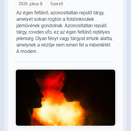
2026. július 8.
Szerző:
Az égen feltűnő, azonosítatlan repülő tárgy,
amelyet sokan rögtön a földönkívüliek
járművének gondolnak. Azonosítatlan repülő
tárgy, röviden ufo, ez az égen feltűnő rejtélyes
jelenség. Olyan fényt vagy tárgyat értünk alatta,
amelynek a nézője nem ismeri fel a mibenlétét.
A modern...