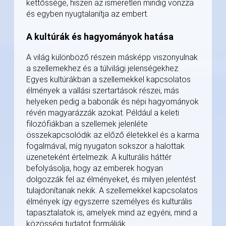
kettőssége, hiszen az ismeretlen mindig vonzza
és egyben nyugtalanítja az embert.
A kultúrák és hagyományok hatása
A világ különböző részein másképp viszonyulnak
a szellemekhez és a túlvilági jelenségekhez.
Egyes kultúrákban a szellemekkel kapcsolatos
élmények a vallási szertartások részei, más
helyeken pedig a babonák és népi hagyományok
révén magyarázzák azokat. Például a keleti
filozófiákban a szellemek jelenléte
összekapcsolódik az előző életekkel és a karma
fogalmával, míg nyugaton sokszor a halottak
üzeneteként értelmezik. A kulturális háttér
befolyásolja, hogy az emberek hogyan
dolgozzák fel az élményeket, és milyen jelentést
tulajdonítanak nekik. A szellemekkel kapcsolatos
élmények így egyszerre személyes és kulturális
tapasztalatok is, amelyek mind az egyéni, mind a
közösségi tudatot formálják.