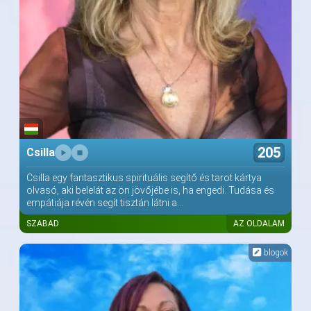
205
Csilla
Csilla egy fantasztikus spirituális segítő és tarot kártya
olvasó, aki belelát az ön jövőjébe is, ha engedi. Tudása és
empátiája révén segít tisztán látni a...
SZABAD
AZ OLDALAM
blogok