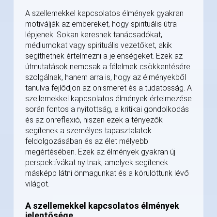
A szellemekkel kapcsolatos élmények gyakran
motiválják az embereket, hogy spirituális útra
lépjenek. Sokan keresnek tanácsadókat,
médiumokat vagy spirituális vezetőket, akik
segíthetnek értelmezni a jelenségeket. Ezek az
útmutatások nemcsak a félelmek csökkentésére
szolgálnak, hanem arra is, hogy az élményekből
tanulva fejlődjön az önismeret és a tudatosság. A
szellemekkel kapcsolatos élmények értelmezése
során fontos a nyitottság, a kritikai gondolkodás
és az önreflexió, hiszen ezek a tényezők
segítenek a személyes tapasztalatok
feldolgozásában és az élet mélyebb
megértésében. Ezek az élmények gyakran új
perspektívákat nyitnak, amelyek segítenek
másképp látni önmagunkat és a körülöttünk lévő
világot.
A szellemekkel kapcsolatos élmények
jelentősége