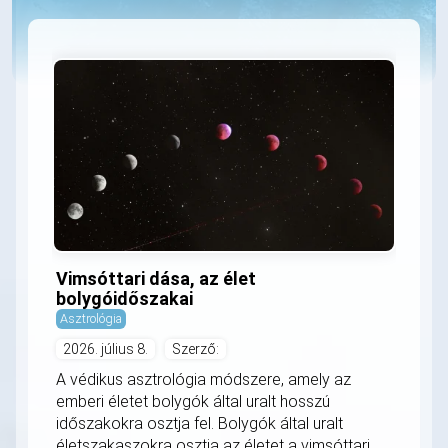
Vimsóttari dása, az élet
bolygóidőszakai
Asztrológia
2026. július 8.
Szerző:
A védikus asztrológia módszere, amely az
emberi életet bolygók által uralt hosszú
időszakokra osztja fel. Bolygók által uralt
életszakaszokra osztja az életet a vimsóttari