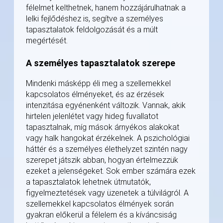
félelmet kelthetnek, hanem hozzájárulhatnak a
lelki fejlődéshez is, segítve a személyes
tapasztalatok feldolgozását és a múlt
megértését.
A személyes tapasztalatok szerepe
Mindenki másképp éli meg a szellemekkel
kapcsolatos élményeket, és az érzések
intenzitása egyénenként változik. Vannak, akik
hirtelen jelenlétet vagy hideg fuvallatot
tapasztalnak, míg mások árnyékos alakokat
vagy halk hangokat érzékelnek. A pszichológiai
háttér és a személyes élethelyzet szintén nagy
szerepet játszik abban, hogyan értelmezzük
ezeket a jelenségeket. Sok ember számára ezek
a tapasztalatok lehetnek útmutatók,
figyelmeztetések vagy üzenetek a túlvilágról. A
szellemekkel kapcsolatos élmények során
gyakran előkerül a félelem és a kíváncsiság