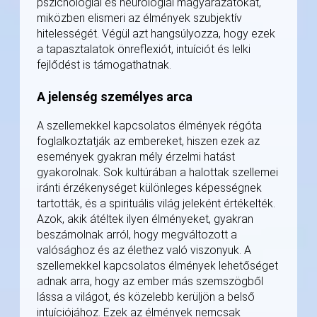
pszichológiai és neurológiai magyarázatokat,
miközben elismeri az élmények szubjektív
hitelességét. Végül azt hangsúlyozza, hogy ezek
a tapasztalatok önreflexiót, intuíciót és lelki
fejlődést is támogathatnak.
A jelenség személyes arca
A szellemekkel kapcsolatos élmények régóta
foglalkoztatják az embereket, hiszen ezek az
események gyakran mély érzelmi hatást
gyakorolnak. Sok kultúrában a halottak szellemei
iránti érzékenységet különleges képességnek
tartották, és a spirituális világ jeleként értékelték.
Azok, akik átéltek ilyen élményeket, gyakran
beszámolnak arról, hogy megváltozott a
valósághoz és az élethez való viszonyuk. A
szellemekkel kapcsolatos élmények lehetőséget
adnak arra, hogy az ember más szemszögből
lássa a világot, és közelebb kerüljön a belső
intuíciójához. Ezek az élmények nemcsak