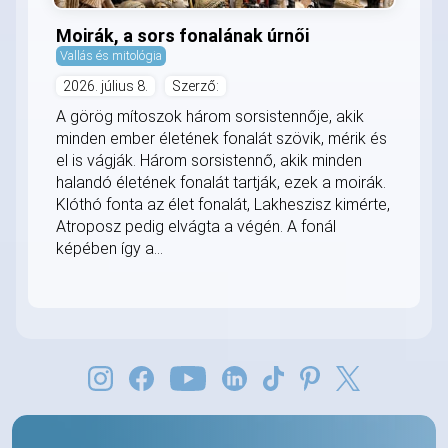
Moirák, a sors fonalának úrnői
Vallás és mitológia
2026. július 8.
Szerző:
A görög mítoszok három sorsistennője, akik
minden ember életének fonalát szövik, mérik és
el is vágják. Három sorsistennő, akik minden
halandó életének fonalát tartják, ezek a moirák.
Klóthó fonta az élet fonalát, Lakheszisz kimérte,
Atroposz pedig elvágta a végén. A fonál
képében így a...