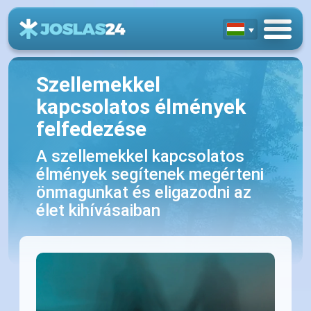
Szellemekkel
kapcsolatos élmények
felfedezése
A szellemekkel kapcsolatos
élmények segítenek megérteni
önmagunkat és eligazodni az
élet kihívásaiban