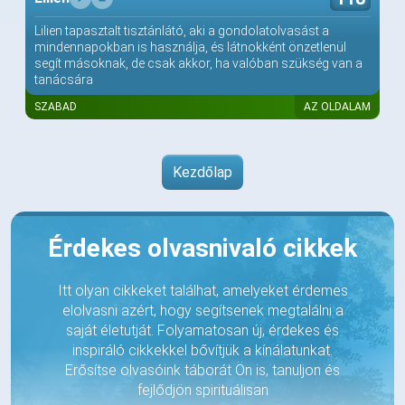
Lilien tapasztalt tisztánlátó, aki a gondolatolvasást a
mindennapokban is használja, és látnokként önzetlenül
segít másoknak, de csak akkor, ha valóban szükség van a
tanácsára
SZABAD
AZ OLDALAM
Kezdőlap
Érdekes olvasnivaló cikkek
Itt olyan cikkeket találhat, amelyeket érdemes
elolvasni azért, hogy segítsenek megtalálni a
saját életutját. Folyamatosan új, érdekes és
inspiráló cikkekkel bővítjük a kínálatunkat.
Erősítse olvasóink táborát Ön is, tanuljon és
fejlődjön spirituálisan