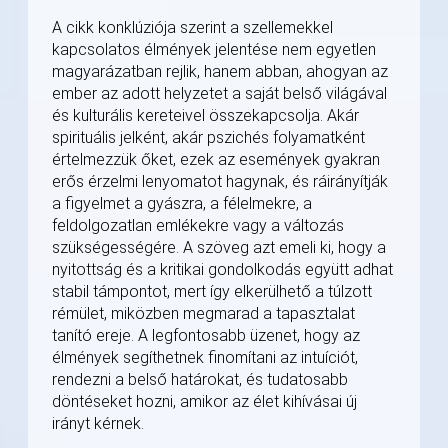
A cikk konklúziója szerint a szellemekkel
kapcsolatos élmények jelentése nem egyetlen
magyarázatban rejlik, hanem abban, ahogyan az
ember az adott helyzetet a saját belső világával
és kulturális kereteivel összekapcsolja. Akár
spirituális jelként, akár pszichés folyamatként
értelmezzük őket, ezek az események gyakran
erős érzelmi lenyomatot hagynak, és ráirányítják
a figyelmet a gyászra, a félelmekre, a
feldolgozatlan emlékekre vagy a változás
szükségességére. A szöveg azt emeli ki, hogy a
nyitottság és a kritikai gondolkodás együtt adhat
stabil támpontot, mert így elkerülhető a túlzott
rémület, miközben megmarad a tapasztalat
tanító ereje. A legfontosabb üzenet, hogy az
élmények segíthetnek finomítani az intuíciót,
rendezni a belső határokat, és tudatosabb
döntéseket hozni, amikor az élet kihívásai új
irányt kérnek.