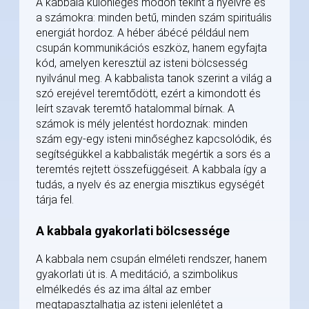
A kabbala különleges módon tekint a nyelvre és
a számokra: minden betű, minden szám spirituális
energiát hordoz. A héber ábécé például nem
csupán kommunikációs eszköz, hanem egyfajta
kód, amelyen keresztül az isteni bölcsesség
nyilvánul meg. A kabbalista tanok szerint a világ a
szó erejével teremtődött, ezért a kimondott és
leírt szavak teremtő hatalommal bírnak. A
számok is mély jelentést hordoznak: minden
szám egy-egy isteni minőséghez kapcsolódik, és
segítségükkel a kabbalisták megértik a sors és a
teremtés rejtett összefüggéseit. A kabbala így a
tudás, a nyelv és az energia misztikus egységét
tárja fel.
A kabbala gyakorlati bölcsessége
A kabbala nem csupán elméleti rendszer, hanem
gyakorlati út is. A meditáció, a szimbolikus
elmélkedés és az ima által az ember
megtapasztalhatja az isteni jelenlétet a