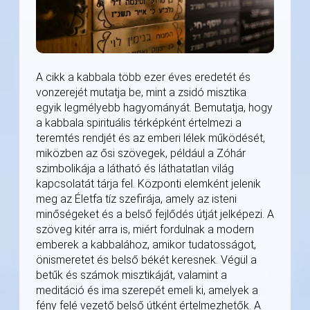
A cikk a kabbala több ezer éves eredetét és
vonzerejét mutatja be, mint a zsidó misztika
egyik legmélyebb hagyományát. Bemutatja, hogy
a kabbala spirituális térképként értelmezi a
teremtés rendjét és az emberi lélek működését,
miközben az ősi szövegek, például a Zóhár
szimbolikája a látható és láthatatlan világ
kapcsolatát tárja fel. Központi elemként jelenik
meg az Életfa tíz szefirája, amely az isteni
minőségeket és a belső fejlődés útját jelképezi. A
szöveg kitér arra is, miért fordulnak a modern
emberek a kabbalához, amikor tudatosságot,
önismeretet és belső békét keresnek. Végül a
betűk és számok misztikáját, valamint a
meditáció és ima szerepét emeli ki, amelyek a
fény felé vezető belső útként értelmezhetők. A