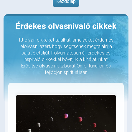
Kezdőlap
Érdekes olvasnivaló cikkek
Itt olyan cikkeket találhat, amelyeket érdemes
elolvasni azért, hogy segítsenek megtalálni a
saját életutját. Folyamatosan új, érdekes és
inspiráló cikkekkel bővítjük a kínálatunkat.
Erősítse olvasóink táborát Ön is, tanuljon és
fejlődjön spirituálisan