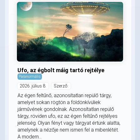
Ufo, az égbolt máig tartó rejtélye
Paranormális
2026. július 8.
Szerző:
Az égen feltűnő, azonosítatlan repülő tárgy,
amelyet sokan rögtön a földönkívüliek
járművének gondolnak. Azonosítatlan repülő
tárgy, röviden ufo, ez az égen feltűnő rejtélyes
jelenség. Olyan fényt vagy tárgyat értünk alatta,
amelynek a nézője nem ismeri fel a mibenlétét.
A modern...