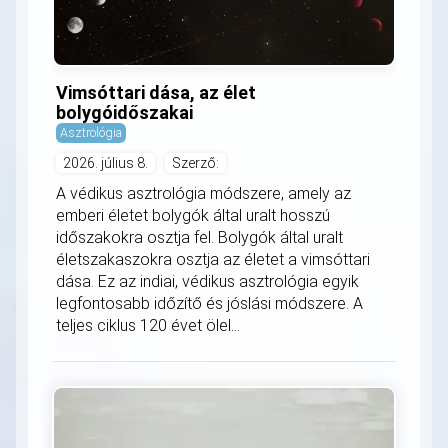
Vimsóttari dása, az élet
bolygóidőszakai
Asztrológia
2026. július 8.
Szerző:
A védikus asztrológia módszere, amely az
emberi életet bolygók által uralt hosszú
időszakokra osztja fel. Bolygók által uralt
életszakaszokra osztja az életet a vimsóttari
dása. Ez az indiai, védikus asztrológia egyik
legfontosabb időzítő és jóslási módszere. A
teljes ciklus 120 évet ölel...