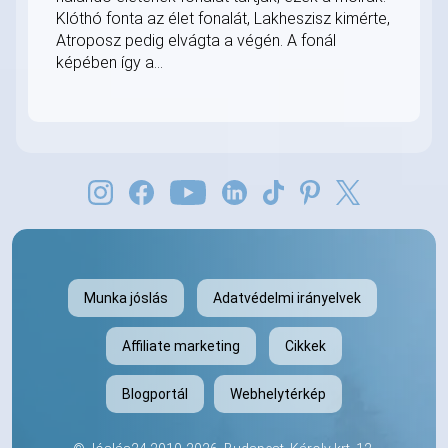
Klóthó fonta az élet fonalát, Lakheszisz kimérte,
Atroposz pedig elvágta a végén. A fonál
képében így a...
Munka jóslás
Adatvédelmi irányelvek
Affiliate marketing
Cikkek
Blogportál
Webhelytérkép