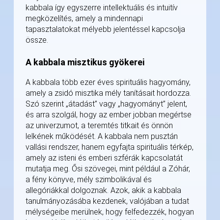
kabbala így egyszerre intellektuális és intuitív
megközelítés, amely a mindennapi
tapasztalatokat mélyebb jelentéssel kapcsolja
össze.
A kabbala misztikus gyökerei
A kabbala több ezer éves spirituális hagyomány,
amely a zsidó misztika mély tanításait hordozza.
Szó szerint „átadást” vagy „hagyományt” jelent,
és arra szolgál, hogy az ember jobban megértse
az univerzumot, a teremtés titkait és önnön
lelkének működését. A kabbala nem pusztán
vallási rendszer, hanem egyfajta spirituális térkép,
amely az isteni és emberi szférák kapcsolatát
mutatja meg. Ősi szövegei, mint például a Zóhár,
a fény könyve, mély szimbolikával és
allegóriákkal dolgoznak. Azok, akik a kabbala
tanulmányozásába kezdenek, valójában a tudat
mélységeibe merülnek, hogy felfedezzék, hogyan