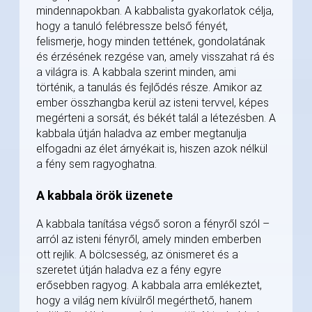
mindennapokban. A kabbalista gyakorlatok célja,
hogy a tanuló felébressze belső fényét,
felismerje, hogy minden tettének, gondolatának
és érzésének rezgése van, amely visszahat rá és
a világra is. A kabbala szerint minden, ami
történik, a tanulás és fejlődés része. Amikor az
ember összhangba kerül az isteni tervvel, képes
megérteni a sorsát, és békét talál a létezésben. A
kabbala útján haladva az ember megtanulja
elfogadni az élet árnyékait is, hiszen azok nélkül
a fény sem ragyoghatna.
A kabbala örök üzenete
A kabbala tanítása végső soron a fényről szól –
arról az isteni fényről, amely minden emberben
ott rejlik. A bölcsesség, az önismeret és a
szeretet útján haladva ez a fény egyre
erősebben ragyog. A kabbala arra emlékeztet,
hogy a világ nem kívülről megérthető, hanem