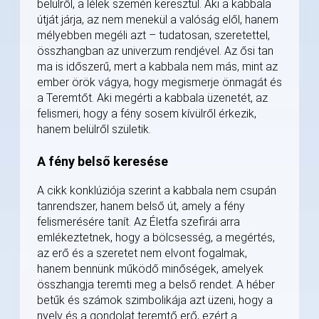
belülről, a lélek szemén keresztül. Aki a kabbala
útját járja, az nem menekül a valóság elől, hanem
mélyebben megéli azt – tudatosan, szeretettel,
összhangban az univerzum rendjével. Az ősi tan
ma is időszerű, mert a kabbala nem más, mint az
ember örök vágya, hogy megismerje önmagát és
a Teremtőt. Aki megérti a kabbala üzenetét, az
felismeri, hogy a fény sosem kívülről érkezik,
hanem belülről születik.
A fény belső keresése
A cikk konklúziója szerint a kabbala nem csupán
tanrendszer, hanem belső út, amely a fény
felismerésére tanít. Az Életfa szefirái arra
emlékeztetnek, hogy a bölcsesség, a megértés,
az erő és a szeretet nem elvont fogalmak,
hanem bennünk működő minőségek, amelyek
összhangja teremti meg a belső rendet. A héber
betűk és számok szimbolikája azt üzeni, hogy a
nyelv és a gondolat teremtő erő, ezért a