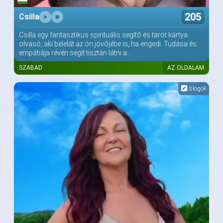
205
Csilla
Csilla egy fantasztikus spirituális segítő és tarot kártya
olvasó, aki belelát az ön jövőjébe is, ha engedi. Tudása és
empátiája révén segít tisztán látni a...
SZABAD
AZ OLDALAM
blogok