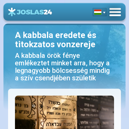
A kabbala eredete és
titokzatos vonzereje
A kabbala örök fénye
emlékeztet minket arra, hogy a
legnagyobb bölcsesség mindig
a szív csendjében születik