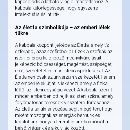
kapcsolódik a látható világ a láthatatlanhoz. A
kabbala különlegessége, hogy egyszerre
intellektuális és intuitív.
Az életfa szimbolikája – az emberi lélek
tükre
A kabbala központi jelképe az Életfa, amely tíz
szférából, azaz szefirából áll. Ezek a szefirák az
isteni energia különböző megnyilvánulásait
jelképezik: bölcsességet, megértést, szépséget,
erőt, szeretetet és más isteni aspektusokat. Az
Életfa nemcsak az univerzum szerkezetét, hanem
az emberi lélek útját is leképezi, amely a fizikai
léttől az isteni egységig vezet. A kabbala szerint
minden emberben ott rejlik az isteni szikra, amely
folyamatosan törekszik visszatérni forrásához.
Az Életfa tanulmányozása segít megérteni, hogy
miként mozognak az energiák bennünk és
körülöttünk, hogyan teremthetünk harmóniát a
belső világunk és a külvilág között.