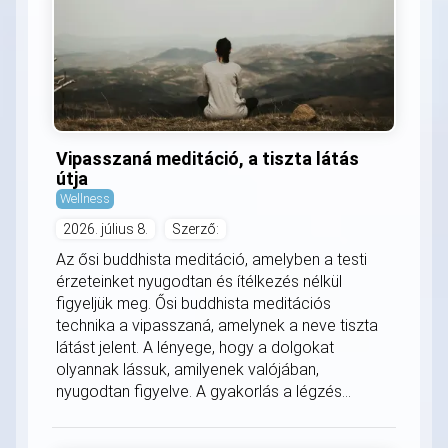
Vipasszaná meditáció, a tiszta látás
útja
Wellness
2026. július 8.
Szerző:
Az ősi buddhista meditáció, amelyben a testi
érzeteinket nyugodtan és ítélkezés nélkül
figyeljük meg. Ősi buddhista meditációs
technika a vipasszaná, amelynek a neve tiszta
látást jelent. A lényege, hogy a dolgokat
olyannak lássuk, amilyenek valójában,
nyugodtan figyelve. A gyakorlás a légzés...