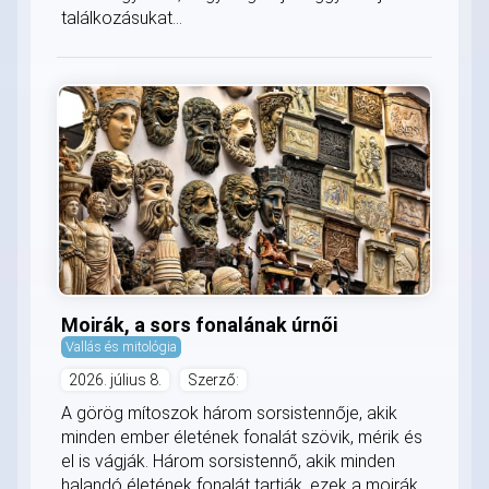
találkozásukat...
Moirák, a sors fonalának úrnői
Vallás és mitológia
2026. július 8.
Szerző:
A görög mítoszok három sorsistennője, akik
minden ember életének fonalát szövik, mérik és
el is vágják. Három sorsistennő, akik minden
halandó életének fonalát tartják, ezek a moirák.