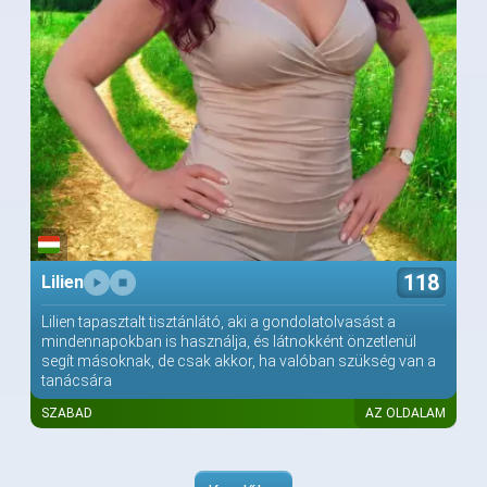
118
Lilien
Lilien tapasztalt tisztánlátó, aki a gondolatolvasást a
mindennapokban is használja, és látnokként önzetlenül
segít másoknak, de csak akkor, ha valóban szükség van a
tanácsára
SZABAD
AZ OLDALAM