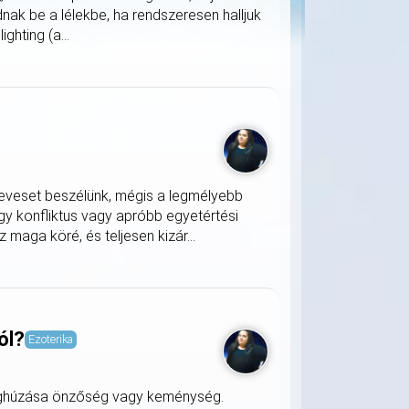
ak be a lélekbe, ha rendszeresen halljuk
ghting (a...
keveset beszélünk, mégis a legmélyebb
gy konfliktus vagy apróbb egyetértési
z maga köré, és teljesen kizár...
ól?
Ezoterika
meghúzása önzőség vagy keménység.