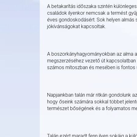
A betakarítás időszaka szintén különleges
családok ilyenkor nemcsak a termést gyű
éves gondoskodásért. Sok helyen almás s
jókívánságokat kapcsoltak.
A boszorkányhagyományokban az alma a tu
megszerzéséhez vezető út kapcsolatban á
számos mítoszban és mesében is fontos 
Napjainkban talán már ritkán gondolunk az
hogy őseink számára sokkal többet jelente
természet bőségének és a folyamatos meg
Talán ezért maradt fenn ilyen sokáig a kül