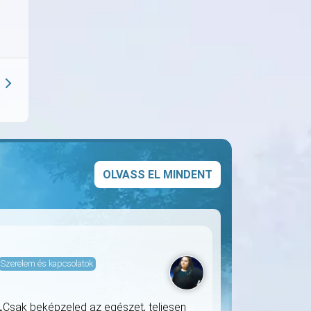
OLVASS EL MINDENT
Szerelem és kapcsolatok
 „Csak beképzeled az egészet, teljesen