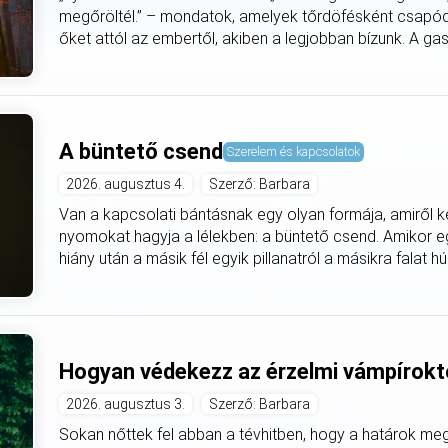
megőröltél.” – mondatok, amelyek tőrdöfésként csapódn
őket attól az embertől, akiben a legjobban bízunk. A gasli
A büntető csend
Szerelem és kapcsolatok
2026. augusztus 4.
Szerző: Barbara
Van a kapcsolati bántásnak egy olyan formája, amiről 
nyomokat hagyja a lélekben: a büntető csend. Amikor e
hiány után a másik fél egyik pillanatról a másikra falat hú
Hogyan védekezz az érzelmi vámpírokt
2026. augusztus 3.
Szerző: Barbara
Sokan nőttek fel abban a tévhitben, hogy a határok 