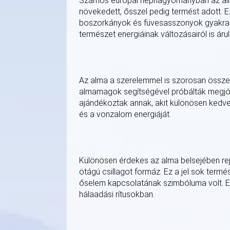
Számos európai néphagyományban az almaf
növekedett, ősszel pedig termést adott. Ez
boszorkányok és füvesasszonyok gyakran f
természet energiáinak változásairól is áru
Az alma a szerelemmel is szorosan össze
almamagok segítségével próbálták megjós
ajándékoztak annak, akit különösen kedv
és a vonzalom energiáját.
Különösen érdekes az alma belsejében re
ötágú csillagot formáz. Ez a jel sok ter
őselem kapcsolatának szimbóluma volt. Em
hálaadási rítusokban.