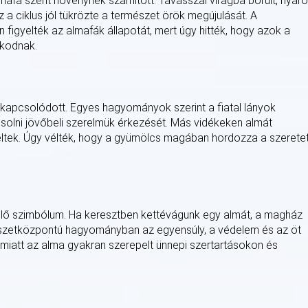
a szent növénynek számított. Tavasszal virágba borult, nyár
 a ciklus jól tükrözte a természet örök megújulását. A
igyelték az almafák állapotát, mert úgy hitték, hogy azok a
lkodnak.
kapcsolódott. Egyes hagyományok szerint a fiatal lányok
olni jövőbeli szerelmük érkezését. Más vidékeken almát
eltek. Úgy vélték, hogy a gyümölcs magában hordozza a szerete
jlő szimbólum. Ha keresztben kettévágunk egy almát, a magház
mészetközpontú hagyományban az egyensúly, a védelem és az öt
iatt az alma gyakran szerepelt ünnepi szertartásokon és