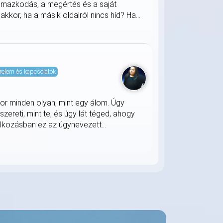
almazkodás, a megértés és a saját
kkor, ha a másik oldalról nincs híd? Ha...
relem és kapcsolatok
kor minden olyan, mint egy álom. Úgy
zereti, mint te, és úgy lát téged, ahogy
álkozásban ez az úgynevezett...