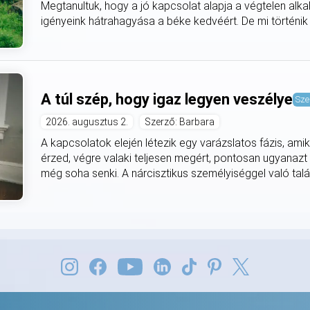
Megtanultuk, hogy a jó kapcsolat alapja a végtelen alk
igényeink hátrahagyása a béke kedvéért. De mi történik a
A túl szép, hogy igaz legyen veszélye
Sze
2026. augusztus 2.
Szerző: Barbara
A kapcsolatok elején létezik egy varázslatos fázis, ami
érzed, végre valaki teljesen megért, pontosan ugyanazt s
még soha senki. A nárcisztikus személyiséggel való tal