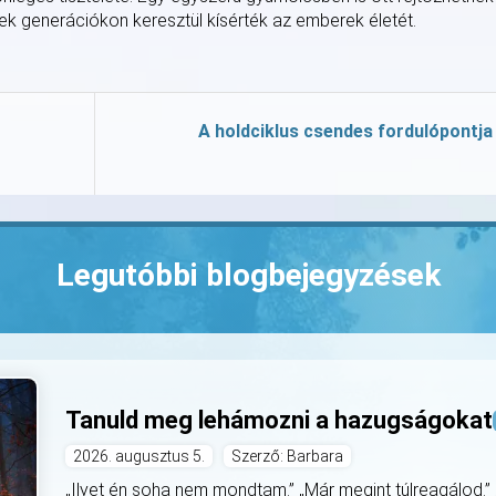
k generációkon keresztül kísérték az emberek életét.
A holdciklus csendes fordulópontja
Legutóbbi blogbejegyzések
Tanuld meg lehámozni a hazugságokat
2026. augusztus 5.
Szerző: Barbara
„Ilyet én soha nem mondtam.” „Már megint túlreagálod.”