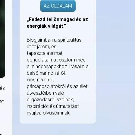
AZ OLDALAM
„Fedezd fel önmagad és az
energiák világát.”
Blogjaimban a spiritualitás
útját járom, és
tapasztalataimat,
gondolataimat osztom meg
a mindennapokhoz. Írásaim a
belső harmóniáról,
önismeretről,
párkapcsolatokról és az élet
 és
útvesztőiben való
eligazodásról szólnak,
et
inspirációt és útmutatást
nyújtva olvasóimnak.