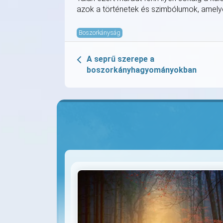
azok a történetek és szimbólumok, amelye
Boszorkányság
A seprű szerepe a
boszorkányhagyományokban