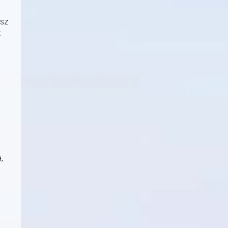
ész
z
,