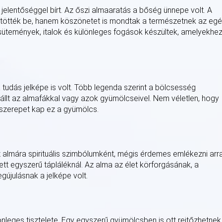
 jelentőséggel bírt. Az őszi almaaratás a bőség ünnepe volt. A
jtötték be, hanem köszönetet is mondtak a természetnek az eg
ütemények, italok és különleges fogások készültek, amelyekhe
dás jelképe is volt. Több legenda szerint a bölcsesség
llt az almafákkal vagy azok gyümölcseivel. Nem véletlen, hogy
szerepet kap ez a gyümölcs.
 almára spirituális szimbólumként, mégis érdemes emlékezni arra
tt egyszerű tápláléknál. Az alma az élet körforgásának, a
újulásnak a jelképe volt.
önleges tisztelete. Egy egyszerű gyümölcsben is ott rejtőzhetnek