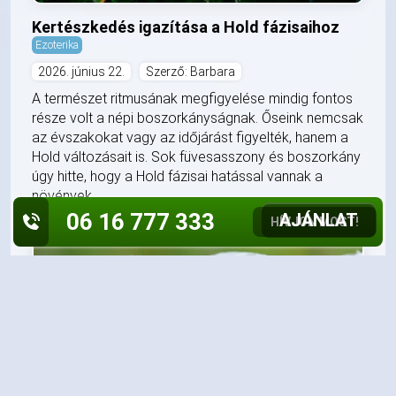
Kertészkedés igazítása a Hold fázisaihoz
Ezoterika
2026. június 22.
Szerző: Barbara
A természet ritmusának megfigyelése mindig fontos
része volt a népi boszorkányságnak. Őseink nemcsak
az évszakokat vagy az időjárást figyelték, hanem a
Hold változásait is. Sok füvesasszony és boszorkány
úgy hitte, hogy a Hold fázisai hatással vannak a
növények...
06 16 777 333
AJÁNLAT
HÍVJON MOST!