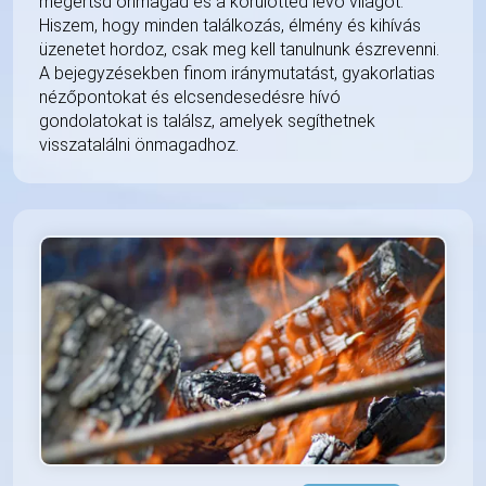
megértsd önmagad és a körülötted lévő világot.
Hiszem, hogy minden találkozás, élmény és kihívás
üzenetet hordoz, csak meg kell tanulnunk észrevenni.
A bejegyzésekben finom iránymutatást, gyakorlatias
nézőpontokat és elcsendesedésre hívó
gondolatokat is találsz, amelyek segíthetnek
visszatalálni önmagadhoz.