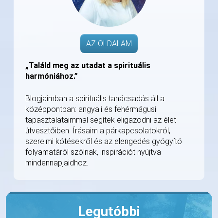
AZ OLDALAM
„Találd meg az utadat a spirituális
harmóniához.”
Blogjaimban a spirituális tanácsadás áll a
középpontban: angyali és fehérmágusi
tapasztalataimmal segítek eligazodni az élet
útvesztőiben. Írásaim a párkapcsolatokról,
szerelmi kötésekről és az elengedés gyógyító
folyamatáról szólnak, inspirációt nyújtva
mindennapjaidhoz.
Legutóbbi