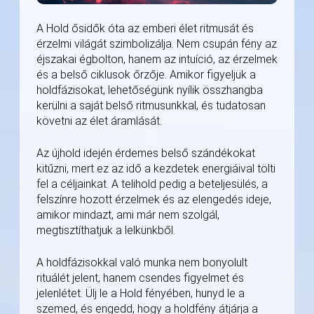
A Hold ősidők óta az emberi élet ritmusát és
érzelmi világát szimbolizálja. Nem csupán fény az
éjszakai égbolton, hanem az intuíció, az érzelmek
és a belső ciklusok őrzője. Amikor figyeljük a
holdfázisokat, lehetőségünk nyílik összhangba
kerülni a saját belső ritmusunkkal, és tudatosan
követni az élet áramlását.
Az újhold idején érdemes belső szándékokat
kitűzni, mert ez az idő a kezdetek energiáival tölti
fel a céljainkat. A telihold pedig a beteljesülés, a
felszínre hozott érzelmek és az elengedés ideje,
amikor mindazt, ami már nem szolgál,
megtisztíthatjuk a lelkünkből.
A holdfázisokkal való munka nem bonyolult
rituálét jelent, hanem csendes figyelmet és
jelenlétet. Ülj le a Hold fényében, hunyd le a
szemed, és engedd, hogy a holdfény átjárja a