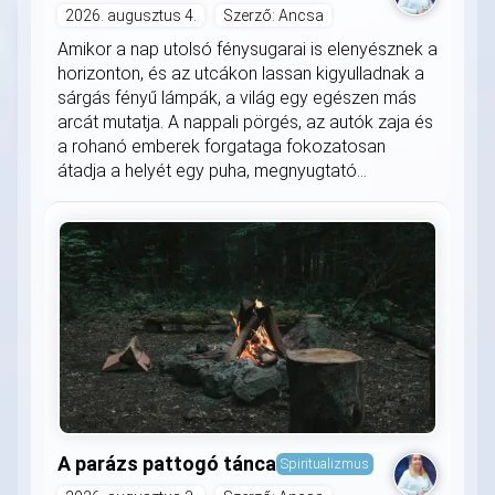
2026. augusztus 4.
Szerző: Ancsa
Amikor a nap utolsó fénysugarai is elenyésznek a
horizonton, és az utcákon lassan kigyulladnak a
sárgás fényű lámpák, a világ egy egészen más
arcát mutatja. A nappali pörgés, az autók zaja és
a rohanó emberek forgataga fokozatosan
átadja a helyét egy puha, megnyugtató...
A parázs pattogó tánca
Spiritualizmus