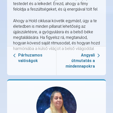
testedet és a lelkedet. Érezd, ahogy a fény
feloldja a feszültségeket, és új energiával tölt fel.
Ahogy a Hold ciklusai követik egymást, úgy a te
életedben is minden pillanat lehetőség az
újjászületésre, a gyógyulásra és a belső béke
megtalálására. Ha figyelsz rá, megtanulod,
hogyan kövesd saját ritmusodat, és hogyan hozd
harmóniába a külső világot a belső világoddal.
Párhuzamos
Angyali
valóságok
útmutatás a
mindennapokra