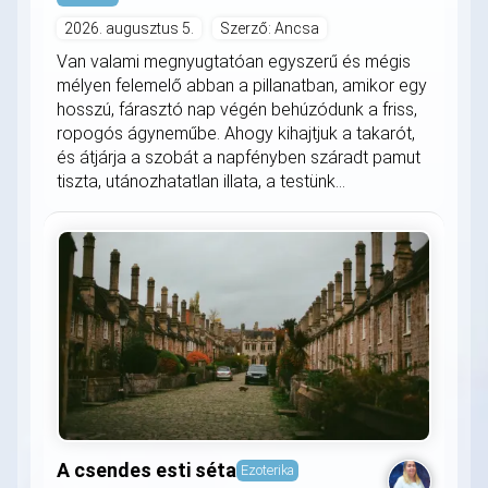
2026. augusztus 5.
Szerző: Ancsa
Van valami megnyugtatóan egyszerű és mégis
mélyen felemelő abban a pillanatban, amikor egy
hosszú, fárasztó nap végén behúzódunk a friss,
ropogós ágyneműbe. Ahogy kihajtjuk a takarót,
és átjárja a szobát a napfényben száradt pamut
tiszta, utánozhatatlan illata, a testünk...
A csendes esti séta
Ezoterika