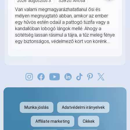
2026. augusztus 3.
Szerző: Ancsa
Van valami megmagyarázhatatlanul ősi és
mélyen megnyugtató abban, amikor az ember
egy hűvös estén odaül a pattogó tüzifa vagy a
kandallóban lobogó lángok mellé. Ahogy a
sötétség lassan rásimul a tájra, a tűz meleg fénye
egy biztonságos, védelmező kört von körénk....
Munka jóslás
Adatvédelmi irányelvek
Affiliate marketing
Cikkek